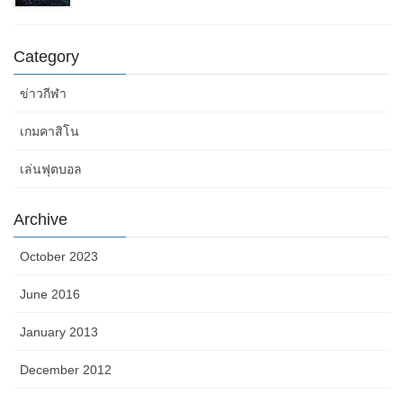
Category
ข่าวกีฬา
เกมคาสิโน
เล่นฟุตบอล
Archive
October 2023
June 2016
January 2013
December 2012