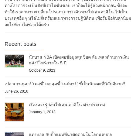
ทางไป อาจจะเป็นสิ่งที่เราไม่ชื่นชอบ เราก็จะได้รู้ล่วงหน้าก่อน ซึ่งจะ
ทำให้เราสามารถเปลี่ยนโปรแกรมการเดินทางไปเล่นคาสิโน ไปเป็น
ประเทศอื่นๆ หรือไม่ก็เตรียมแนวทางการปฏิบัติตน เพื่อรับมือกับค่านิยม
อะไรที่เราไม่ชอบได้ครับ
Recent posts
นักบาส NBA เปิดเผยข้อมูลสุดช็อค ล้มเหลวด้านการเงิน
หลังรีไทร์ภายใน 5 ปี
October 9, 2023
เปล่าเกาเหลา! ‘เมสซี่’ เผยสุดซี้ ‘เนย์มาร์’ ชี้เป็นนักเตะที่นิสัยดีมาก!!
June 26, 2016
เรื่องควรรู้ก่อนไปเล่น คาสิโน ต่างประเทศ
January 1, 2013
แทงบอล กับบิ๊กแมทที่น่าติดตามในโลกฟุตบอล